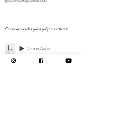
Obras explicadas pelos próprios artistas:
Cristina Ataíde
Paulo Brighenti
Claudia Fischer
Rita Gaspar Vieira
Renzo Marasca
Chrischa Venus Oswald