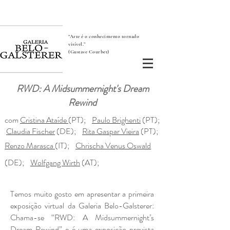
“Arte é o conhecimento tornado
visível.”
(Gustave Courbet)
RWD: A Midsummernight's Dream
Rewind
com
Cristina Ataíde
(PT);
Paulo Brighenti
(PT);
Claudia Fischer
(DE);
Rita Gaspar Vieira
(PT);
Renzo Marasca
(IT);
Chrischa Venus Oswald
(DE);
Wolfgang Wirth
(AT);
Temos muito gosto em apresentar a primeira
exposição virtual da Galeria Belo-Galsterer:
Chama-se “RWD: A Midsummernight’s
Dream Rewind” e é uma exposição prevista